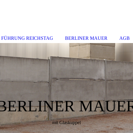
FÜHRUNG REICHSTAG
BERLINER MAUER
AGB
BERLINER MAUE
mit Glaskuppel